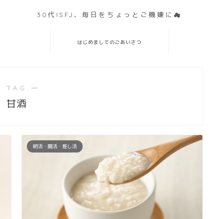
30代ISFJ、毎日をちょっとご機嫌に☁
はじめましてのごあいさつ
 TAG ―
甘酒
朝活・腸活・推し活