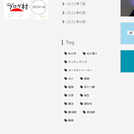
2022年7月
2022年6月
2022年5月
Tag
ぬか床
ぬか漬け
キッチングッズ
ヨーグルトメーカー
出汁
塩麴
塩麹
変わり種
甘酒
納豆
腸活
調味料
醤油麹
醬油麹
鰹節