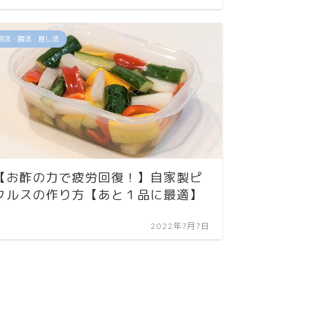
朝活・腸活・推し活
【お酢の力で疲労回復！】自家製ピ
クルスの作り方【あと１品に最適】
2022年7月7日