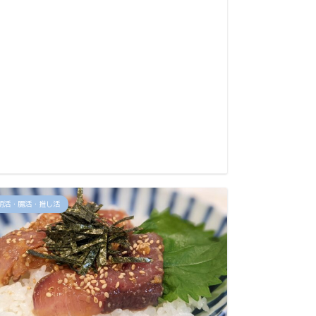
推しの
ぎない
朝活・腸活・推し活