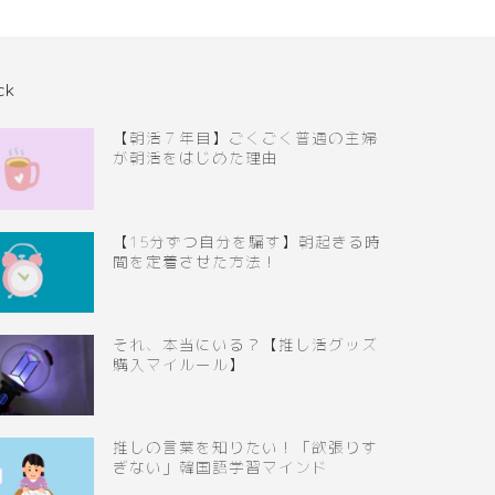
ck
【朝活７年目】ごくごく普通の主婦
が朝活をはじめた理由
【15分ずつ自分を騙す】朝起きる時
間を定着させた方法！
それ、本当にいる？【推し活グッズ
購入マイルール】
推しの言葉を知りたい！「欲張りす
ぎない」韓国語学習マインド