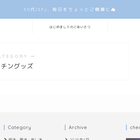
30代ISFJ、毎日をちょっとご機嫌に☁
はじめましてのごあいさつ
ATEGORY ―
ッチングッズ
Category
Archive
che
朝活・腸活・推し活
2026年4月