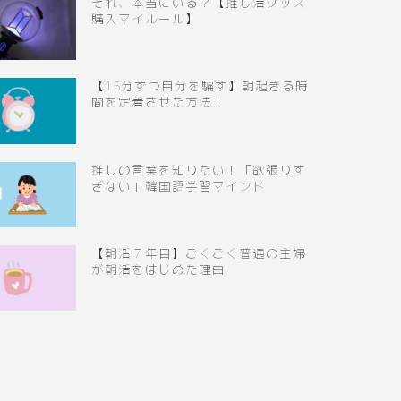
それ、本当にいる？【推し活グッズ
購入マイルール】
【15分ずつ自分を騙す】朝起きる時
間を定着させた方法！
推しの言葉を知りたい！「欲張りす
ぎない」韓国語学習マインド
【朝活７年目】ごくごく普通の主婦
が朝活をはじめた理由