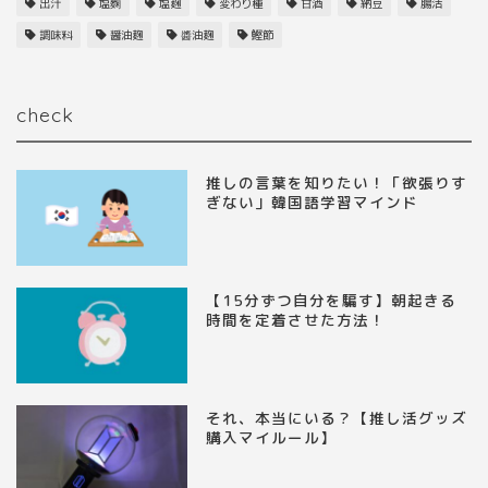
出汁
塩麴
塩麹
変わり種
甘酒
納豆
腸活
調味料
醤油麹
醬油麹
鰹節
check
推しの言葉を知りたい！「欲張りす
ぎない」韓国語学習マインド
【15分ずつ自分を騙す】朝起きる
時間を定着させた方法！
それ、本当にいる？【推し活グッズ
購入マイルール】
【発酵食品の魅力・効果ま