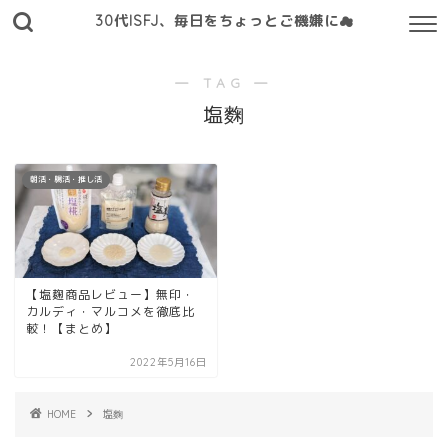
30代ISFJ、毎日をちょっとご機嫌に☁
― TAG ―
塩麴
朝活・腸活・推し活
【塩麹商品レビュー】無印・
カルディ・マルコメを徹底比
較！【まとめ】
2022年5月16日
HOME
塩麴