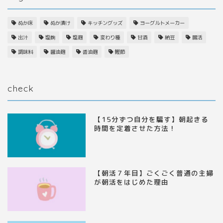
ぬか床
ぬか漬け
キッチングッズ
ヨーグルトメーカー
出汁
塩麴
塩麹
変わり種
甘酒
納豆
腸活
調味料
醤油麹
醬油麹
鰹節
check
【15分ずつ自分を騙す】朝起きる
時間を定着させた方法！
【朝活７年目】ごくごく普通の主婦
が朝活をはじめた理由