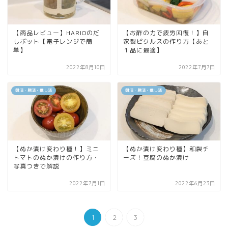
【商品レビュー】HARIOのだ
【お酢の力で疲労回復！】自
しポット【電子レンジで簡
家製ピクルスの作り方【あと
単】
１品に最適】
2022年8月10日
2022年7月7日
朝活・腸活・推し活
朝活・腸活・推し活
【ぬか漬け変わり種！】ミニ
【ぬか漬け変わり種】和製チ
トマトのぬか漬けの作り方・
ーズ！豆腐のぬか漬け
写真つきで解説
2022年7月1日
2022年6月23日
1
2
3