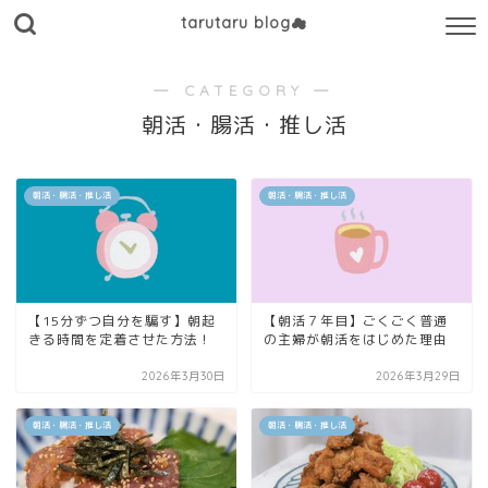
tarutaru blog☁
― CATEGORY ―
朝活・腸活・推し活
朝活・腸活・推し活
朝活・腸活・推し活
【15分ずつ自分を騙す】朝起
【朝活７年目】ごくごく普通
きる時間を定着させた方法！
の主婦が朝活をはじめた理由
2026年3月30日
2026年3月29日
朝活・腸活・推し活
朝活・腸活・推し活