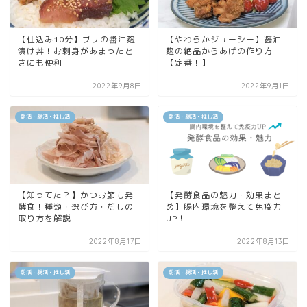
【仕込み10分】ブリの醬油麹
【やわらかジューシー】醤油
漬け丼！お刺身があまったと
麹の絶品からあげの作り方
きにも便利
【定番！】
2022年9月8日
2022年9月1日
朝活・腸活・推し活
朝活・腸活・推し活
【知ってた？】かつお節も発
【発酵食品の魅力・効果まと
酵食！種類・選び方・だしの
め】腸内環境を整えて免疫力
取り方を解説
UP！
2022年8月17日
2022年8月13日
朝活・腸活・推し活
朝活・腸活・推し活